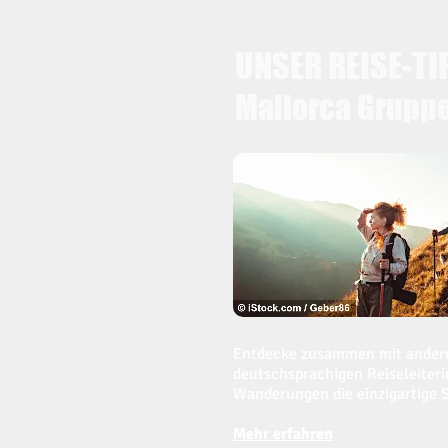
UNSER REISE-TI
Mallorca Gruppe
Entdecke zusammen mit andere
deutschsprachigen Reiseleiterin
Wanderungen die einzigartige 
Mehr erfahren