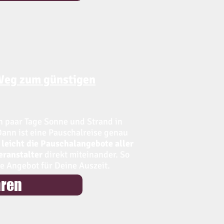
 Weg zum günstigen
n paar Tage Sonne und Strand in
ann ist eine Pauschalreise genau
 leicht die Pauschalangebote aller
ranstalter
direkt miteinander. So
te Angebot für Deine Auszeit.
hren