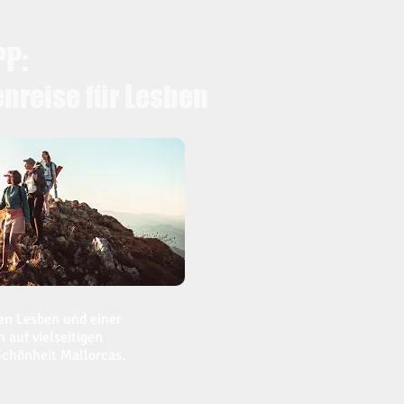
PP:
nreise für Lesben
n Lesben und einer
 auf vielseitigen
Schönheit Mallorcas.