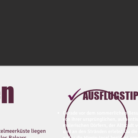
en
AUSFLUGSTIP
Gerade vor dem sommerlichen Besuc
von ihrer ursprünglichen, authentis
malerischen Dörfern, der Altstadt v
telmeerküste liegen
und an den Stränden erlebst Du die
les Balears.
wofür die Hippie-Insel berühmt gew