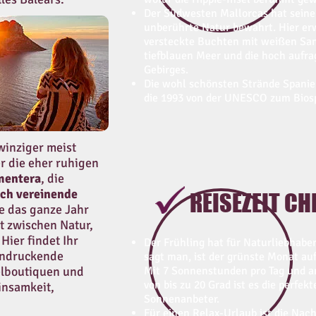
Der Südwesten Mallorcas hat sein
unberührte Natur bewahrt. Hier er
versteckte Buchten mit weißen San
tiefblauen Meer und die hoch aufr
Gebirges.
Die wohl schönsten Strände Spanie
die 1993 von der UNESCO zum Biosp
inziger meist
r die eher ruhigen
mentera
, die
sich vereinende
REISEZEIT CH
e das ganze Jahr
t zwischen Natur,
Hier findet Ihr
Der Frühling hat für Naturliebhaber
indruckende
sagt man, ist der grünste Monat au
elboutiquen und
Mit 7 Sonnenstunden pro Tag und
von bis zu 20 Grad ist es die perfe
insamkeit,
Sonnenanbeter.
Für einen Relax-Urlaub ist die Na