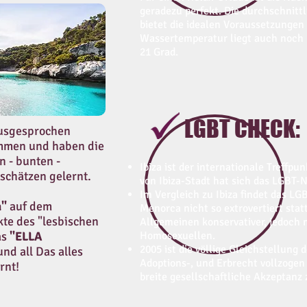
geradezu perfekt. Die durchschnitt
bietet die idealen Voraussetzungen 
Wassertemperatur liegt auch noch
21 Grad.
LGBT CHECK:
ausgesprochen
mmen und haben die
n - bunten -
Ibiza ist der internationale Treffpu
schätzen gelernt.
von Ibiza-Stadt hat sich das LGBT-N
Im Vergleich zu Ibiza findet das L
a"
auf dem
Menorca nicht so extrovertiert stat
te des "lesbischen
Allgemeinen konservativer, jedoch
as
"ELLA
Homosexuellen.
2005 ist die völlige Gleichstellung
nd all Das alles
Adoptions-, und Erbrecht vollzoge
rnt!
breite gesellschaftliche Akzeptanz 