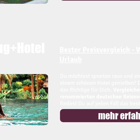
ug+Hotel
Bester Preisvergleich -
Urlaub
Du möchtest spontan raus und ei
einem schönen Hotel genießen? D
das Richtige für Dich.
Vergleiche
renommierten deutschen Reiseve
findest Du auf jeden Fall das bes
mehr erfa