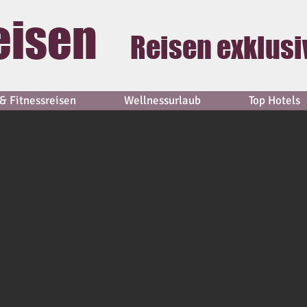
eisen
Reisen exklusi
& Fitnessreisen
Wellnessurlaub
Top Hotels