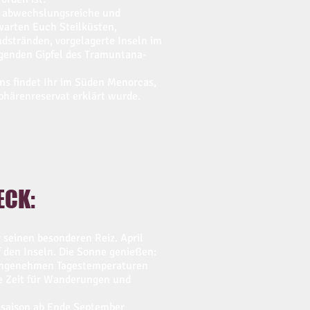
e abwechslungsreiche und
warten Euch Steilküsten,
dstränden, vorgelagerte Inseln im
agenden Gipfel des Tramuntana-
ns findet Ihr im Süden Menorcas,
härenreservat erklärt wurde.
ECK:
 seinen besonderen Reiz. April
f den Inseln. Die Sonne genießen:
 angenehmen Tagestemperaturen
kte Zeit für Wanderungen und
chsaison ab Ende September