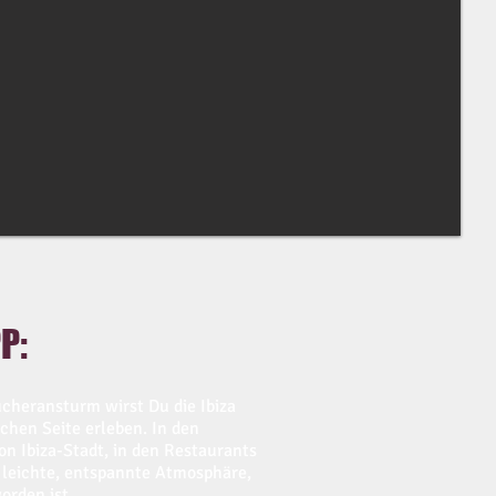
P:
heransturm wirst Du die Ibiza
chen Seite erleben. In den
on Ibiza-Stadt, in den Restaurants
 leichte, entspannte Atmosphäre,
orden ist.