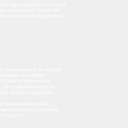
liche Tagestemperatur von 22 Grad
für unvergessliche Touren. Die
 bei durchschnittlich angenehmen
nkt. Insbesondere in der Altstadt
achtleben fest etabliert.
GBT-Leben auf Mallorca und
t. Die Inselbewohner sind im
 nicht ablehnend gegenüber
 der Homosexuellen in Ehe-,
n worden, was eine zunehmend
zur Folge hat.