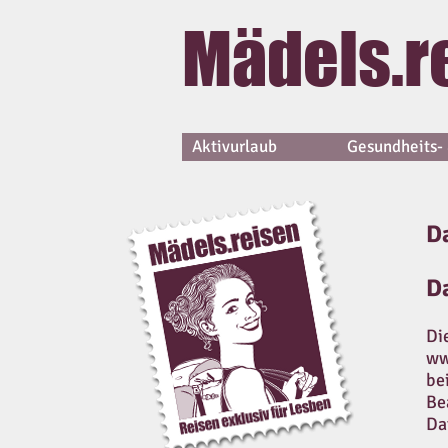
Mädels.r
Aktivurlaub
Gesundheits- 
D
D
Di
ww
be
Be
Da