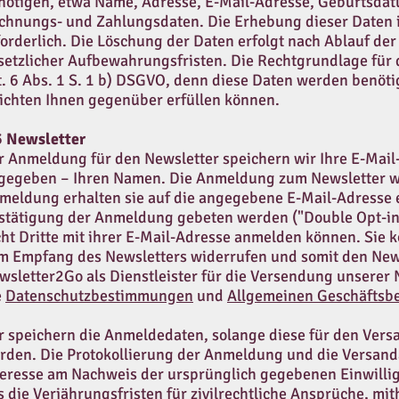
nötigen, etwa Name, Adresse, E-Mail-Adresse, Geburtsdat
chnungs- und Zahlungsdaten. Die Erhebung dieser Daten i
forderlich. Die Löschung der Daten erfolgt nach Ablauf de
setzlicher Aufbewahrungsfristen. Die Rechtgrundlage für d
t. 6 Abs. 1 S. 1 b) DSGVO, denn diese Daten werden benötig
lichten Ihnen gegenüber erfüllen können.
5 Newsletter
r Anmeldung für den Newsletter speichern wir Ihre E-Mail-A
gegeben – Ihren Namen. Die Anmeldung zum Newsletter wir
meldung erhalten sie auf die angegebene E-Mail-Adresse ei
stätigung der Anmeldung gebeten werden ("Double Opt-in")
cht Dritte mit ihrer E-Mail-Adresse anmelden können. Sie k
m Empfang des Newsletters widerrufen und somit den News
wsletter2Go als Dienstleister für die Versendung unserer N
e
Datenschutzbestimmungen
und
Allgemeinen Geschäftsb
r speichern die Anmeldedaten, solange diese für den Vers
rden. Die Protokollierung der Anmeldung und die Versanda
teresse am Nachweis der ursprünglich gegebenen Einwillig
s die Verjährungsfristen für zivilrechtliche Ansprüche, mit