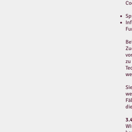
Co
Sp
In
Fu
Be
Zu
vo
zu
Te
we
Si
we
Fä
di
3.
Wi