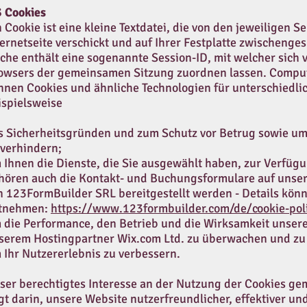
3 Cookies
n Cookie ist eine kleine Textdatei, die von den jeweiligen 
ternetseite verschickt und auf Ihrer Festplatte zwischenges
lche enthält eine sogenannte Session-ID, mit welcher sich
owsers der gemeinsamen Sitzung zuordnen lassen. Comput
nnen Cookies und ähnliche Technologien für unterschiedl
ispielsweise
s Sicherheitsgründen und zum Schutz vor Betrug sowie um
 verhindern;
 Ihnen die Dienste, die Sie ausgewählt haben, zur Verfügu
hören auch die Kontakt- und Buchungsformulare auf unser
n 123FormBuilder SRL bereitgestellt werden - Details könn
tnehmen:
https://www.123formbuilder.com/de/cookie-pol
 die Performance, den Betrieb und die Wirksamkeit unser
serem Hostingpartner Wix.com Ltd. zu überwachen und zu
 Ihr Nutzererlebnis zu verbessern.
ser berechtigtes Interesse an der Nutzung der Cookies gem
egt darin, unsere Website nutzerfreundlicher, effektiver un