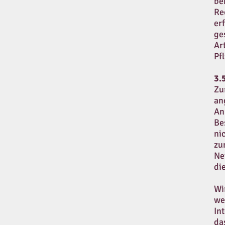
be
Re
er
ge
Ar
Pf
3.
Zu
an
An
Be
ni
zu
Ne
di
Wi
we
In
da