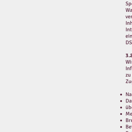
Sp
Wa
ve
In
In
ei
DS
3.
Wi
In
zu
Zu
Na
Da
üb
Me
Br
Be