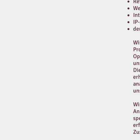
Re
We
In
IP
de
Wi
Pr
Op
un
Di
er
an
un
Wi
An
sp
er
Zu