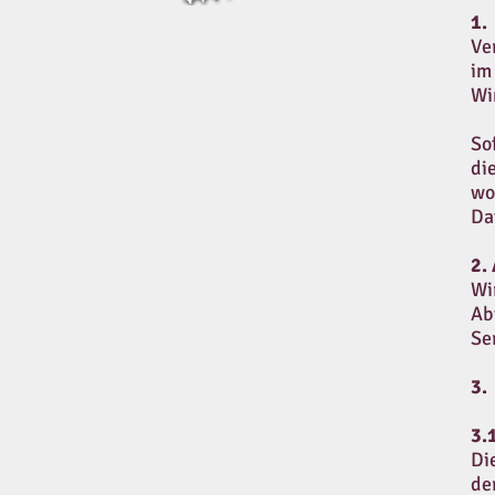
1.
​V
im
Wi
So
di
wo
Da
2.
Wi
Ab
Se
3.
3.
Di
de