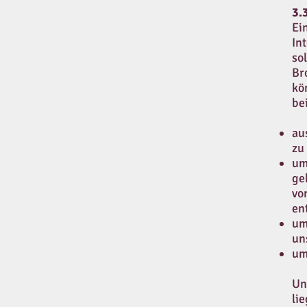
3.
Ei
In
so
Br
kö
be
au
zu
um
ge
vo
en
um
un
um
Un
li