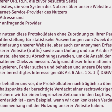
ferer URL (d.h. die zuvor besuchte Seite)
bsites, die vom System des Nutzers über unsere Website 
ternet-Service-Provider des Nutzers
-Adresse und
r anfragende Provider
r nutzen diese Protokolldaten ohne Zuordnung zu Ihrer Pe
ofilerstellung für statistische Auswertungen zum Zweck des
timierung unserer Website, aber auch zur anonymen Erfas
serer Website (traffic) sowie zum Umfang und zur Art der
enste, ebenso zu Abrechnungszwecken, um die Anzahl der
haltenen Clicks zu messen. Aufgrund dieser Informatione
alysieren, Fehler suchen und beheben und unsere Dienste v
ser berechtigtes Interesse gemäß Art 6 Abs. 1 S. 1 f) DSG
r behalten uns vor, die Protokolldaten nachträglich zu üb
haltspunkte der berechtigte Verdacht einer rechtswidrige
eichern wir für einen begrenzten Zeitraum in den Logfiles
forderlich ist - zum Beispiel, wenn wir den konkreten Verda
sammenhang mit der Nutzung unserer Website haben.