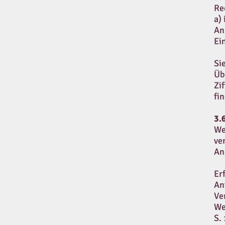
Re
a)
An
Ei
Si
Üb
Zi
fi
3.
We
ve
An
Er
An
Ve
We
S.