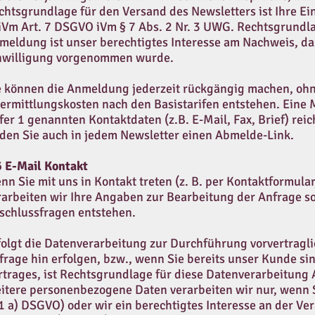
chtsgrundlage für den Versand des Newsletters ist Ihre Ein
 iVm Art. 7 DSGVO iVm § 7 Abs. 2 Nr. 3 UWG. Rechtsgrundla
meldung ist unser berechtigtes Interesse am Nachweis, das
nwilligung vorgenommen wurde.
e können die Anmeldung jederzeit rückgängig machen, ohne
ermittlungskosten nach den Basistarifen entstehen. Eine M
ffer 1 genannten Kontaktdaten (z.B. E-Mail, Fax, Brief) reic
nden Sie auch in jedem Newsletter einen Abmelde-Link.
6 E-Mail Kontakt
nn Sie mit uns in Kontakt treten (z. B. per Kontaktformula
rarbeiten wir Ihre Angaben zur Bearbeitung der Anfrage so
schlussfragen entstehen.
folgt die Datenverarbeitung zur Durchführung vorvertragl
frage hin erfolgen, bzw., wenn Sie bereits unser Kunde si
rtrages, ist Rechtsgrundlage für diese Datenverarbeitung A
itere personenbezogene Daten verarbeiten wir nur, wenn Si
 1 a) DSGVO) oder wir ein berechtigtes Interesse an der Ve