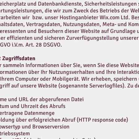
eicherplatz und Datenbankdienste, Sicherheitsleistungen 
rtungsleistungen, die wir zum Zweck des Betriebs der Web
rarbeiten wir bzw. unser Hostinganbieter Wix.com Ltd. Be
haltsdaten, Vertragsdaten, Nutzungsdaten, Meta- und Ko
teressenten und Besuchern dieser Website auf Grundlage u
ner effizienten und sicheren Zurverfügungstellung unserer 
GVO i.V.m. Art. 28 DSGVO.
2 Zugriffsdaten
r sammeln Informationen über Sie, wenn Sie diese Website
formationen über Ihr Nutzungsverhalten und Ihre Interakti
 Ihrem Computer oder Mobilgerät. Wir erheben, speichern
griff auf unsere Website (sogenannte Serverlogfiles). Zu 
me und URL der abgerufenen Datei
tum und Uhrzeit des Abrufs
ertragene Datenmenge
ldung über erfolgreichen Abruf (HTTP response code)
owsertyp und Browserversion
triebssystem