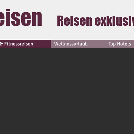
eisen
Reisen exklusi
& Fitnessreisen
Wellnessurlaub
Top Hotels