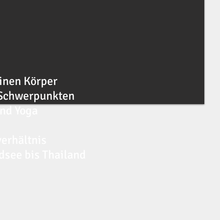
einen Körper
 Schwerpunkten
und Yoga
erhältnis
dsee bis Thailand