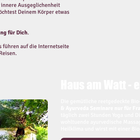
 innere Ausgeglichenheit
öchtest Deinem Körper etwas
ng für Dich
.
 führen auf die Internetseite
Reisen.
Haus am Watt - e
Die gemütliche reetgedeckte Bio
& Ayurveda Seminare nur für Fr
täglich zwei Stunden Yoga und D
wohltuende ayurvedische Massag
Heilklima und wirst mit einer Bi