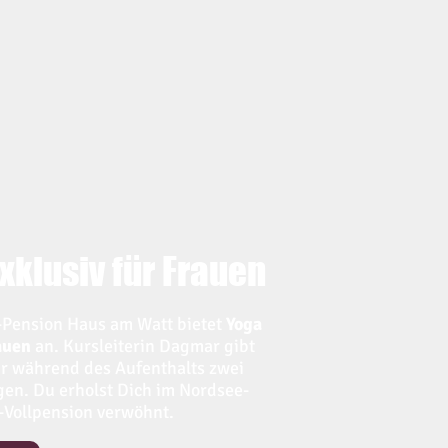
xklusiv für Frauen
-Pension Haus am Watt bietet
Yoga
auen
an. Kursleiterin Dagmar gibt
ir während des Aufenthalts zwei
en. Du erholst Dich im Nordsee-
o-Vollpension verwöhnt.