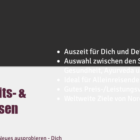
Auszeit für Dich und D
Auswahl zwischen den
Gesundheit, Ayurveda 
Ideal für Alleinreisende
Gutes Preis-/Leistungsv
ts- &
Weltweite Ziele von Nor
isen
Neues ausprobieren - Dich