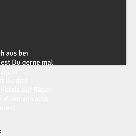
h aus bei
est Du gerne mal
achen?
st Du drei
Hotels auf Rügen
r einen von acht
nnen!
: