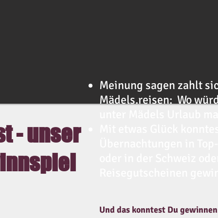
Meinung sagen zahlt sic
Mädels.reisen: Wo würd
unter Mädels Urlaub m
t - unser
Mit etwas Glück konnte
Übernachtungen in Top-
innspiel
oder in der Schweiz ode
Reisegutscheinen gewi
Und das konntest Du gewinnen