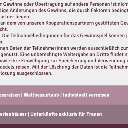
er Gewinne oder Übertragung auf andere Personen ist nich
dige Änderungen des Gewinns, die durch Faktoren bedingt
artner liegen.
an dem von unseren Kooperationspartnern gestifteten Ge
cht.
. Die Teilnahmebedingungen für das Gewinnspiel können j
n.
enen Daten der Teilnehmerinnen werden ausschließlich z
enutzt. Eine unberechtigte Weitergabe an Dritte findet ni
 sowie ihre Einwilligung zur Speicherung und Verwendung 
edels.reisen
. Mit der Löschung der Daten ist die Teilna
rlosung ausgeschlossen.
essreisen
|
Wellnessurlaub
|
Individuell verreisen
erienhäuser
|
Unterkünfte exklusiv für Frauen