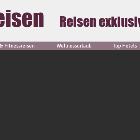
eisen
Reisen exklusi
& Fitnessreisen
Wellnessurlaub
Top Hotels