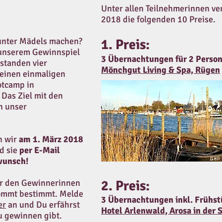
Unter allen Teilnehmerinnen ve
2018 die folgenden 10 Preise.
unter Mädels machen?
1. Preis:
 unserem Gewinnspiel
3 Übernachtungen für 2 Perso
standen vier
Mönchgut Living & Spa, Rügen
 einen einmaligen
otcamp in
 Das Ziel mit den
n unser
n wir
am 1. März 2018
d sie
per E-Mail
wunsch!
er den Gewinnerinnen
2. Preis:
kommt bestimmt. Melde
3 Übernachtungen inkl. Frühst
er
an und Du erfährst
Hotel Arlenwald, Arosa in der 
u gewinnen gibt.