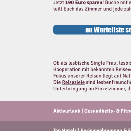
Jetzt
190 Euro sparen
! Buche mit 
teilt Euch das Zimmer und jede za
au Warteliste s
Ob als lesbische Single Frau, lesb
Kooperation mit bekannten Reiseve
Fokus unserer Reisen liegt auf N
Die
Reiseziele
sind lesbenfreundlic
Unterbringung im Einzelzimmer, d
Aktivurlaub
|
Gesundheits- & Fitn
Top Hotels
|
Ferienwohnungen & F