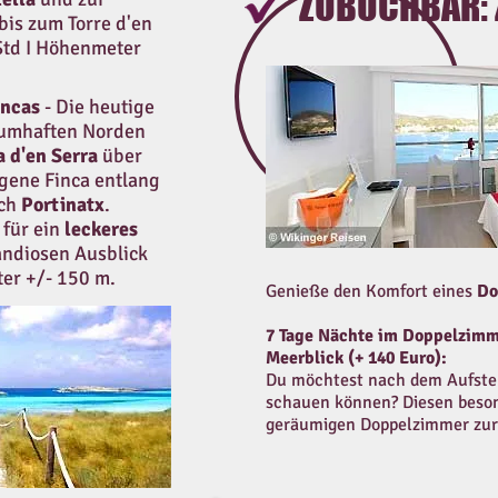
ZUBUCHBAR:
bis zum Torre d'en
 Std I Höhenmeter
incas
-
Die heutige
aumhaften Norden
a d'en Serra
über
egene Finca entlang
ach
Portinatx
.
 für ein
leckeres
andiosen Ausblick
ter +/- 150 m.
Genieße den Komfort eines
Do
7 Tage Nächte im Doppelzimm
Meerblick (+ 140 Euro):
Du möchtest nach dem Aufsteh
schauen können? Diesen beson
geräumigen Doppelzimmer zur