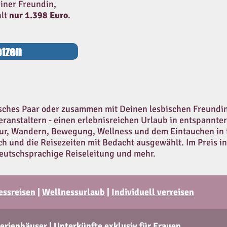
einer Freundin,
hlt
nur 1.398 Euro
.
etzen
isches Paar oder zusammen mit Deinen lesbischen Freundinn
ranstaltern - einen erlebnisreichen Urlaub in entspannte
atur, Wandern, Bewegung, Wellness und dem Eintauchen in
h und die Reisezeiten mit Bedacht ausgewählt. Im Preis ink
eutschsprachige Reiseleitung und mehr.
essreisen
|
Wellnessurlaub
|
Individuell verreisen
erienhäuser
|
Unterkünfte exklusiv für Frauen