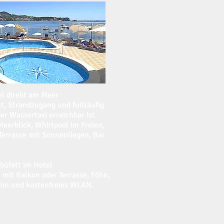
el direkt am Meer
t, Strandzugang und fußläufig
er Wassertaxi erreichbar ist.
eerblick, Whirlpool im Freien,
Terrasse mit Sonnenliegen, Bar
büfett im Hotel
 mit Balkon oder Terrasse, Föhn,
efon und kostenfreies WLAN.