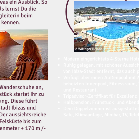
was ein Ausblick. So
s lernst Du die
leiterin beim
 kennen.
Modern eingerichtets 4-Sterne Hot
Ruhig gelegen, mit schöner Aussich
von Ibiza-Stadt entfernt, das auch p
Verfügt über einen Außenpool mit M
beheizten Innenpool, Fitnessraum, 
Wanderschuhe an,
und Restaurant.
tück startet Ihr zu
Tripadvisor-Zertifikat für Exzellenz
ng. Diese führt
Halbpension: Frühstück und Abend
stadt Ibizas und
Dein Doppelzimmer ist ausgestattet
 Der aussichtsreiche
Safe, Klimaanlage, Minibar, TV, Tel
 Felsküste bis zum
henmeter + 170 m /-