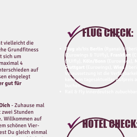
FLUG CHECK:
 vielleicht die
Flug
ab/bis
Berlin
(Ryanair & Iber
iche Grundfitness
(Eurowings & TUIfly),
Frankfurt
(C
t sich um
(TUIfly),
Köln/Bonn
(Eurowings),
maximal 4
Stuttgart
(Eurowings),
Wien
(Iber
terschieden auf
Voraussetzung ist die Verfügbarke
en eingelegt
kann ein tagesaktueller Aufpreis a
r gut für
buchen.
Rail & Fly innerdeutsch zubuchbar
Dich
- Zuhause mal
t zwei Stunden
se. Willkommen auf
HOTEL CHECK
inem schönen Vier-
est Du gleich einmal