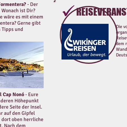
 Formentera?
-
Der
REISEVERANS
. Wonach ist Dir?
e wäre es mit einem
entera? Gerne gibt
Die v
n Tipps und
organ
Reise
dem 
Wande
Deuts
el Cap Nonó
- Eure
onderen Höhepunkt
dere Seite der Insel.
hr auf den Gipfel
dort oben herrliche
ft. Nach dem