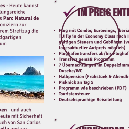
zes
-
Heute kannst
IM PREIS ENT
slungsreiche
es
Parc Natural de
öniziern zur
rem Streifzug die
Flug mit Condor, Eurowings, Iberia
TUIfly in der Economy Class nach I
zigartigen
gültigen Steuern und Gebühren (vo
aum
tagesaktueller Aufpreis möglich)
Flughafentransfers ab/bis Flughaf
Transfers gemäß Programm
7 Übernachtungen im Doppelzimme
Dusche/WC
Halbpension (Frühstück & Abendbü
Picknick an Tag 5
Programm wie beschrieben (
PDF​
)
Touristensteuer
Deutschsprachige Reiseleitung
cken
-
und auch
eute mit Sicherheit
uch von San Carlos
ella
und zur