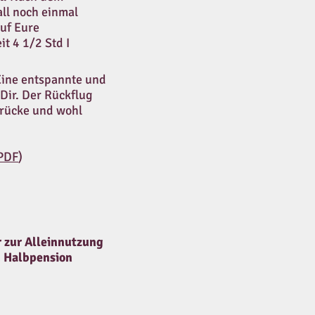
all noch einmal
uf Eure
t 4 1/2 Std I
Eine entspannte und
 Dir. Der Rückflug
drücke und wohl
(PDF
)
r
zur Alleinnutzung
 Halbpension