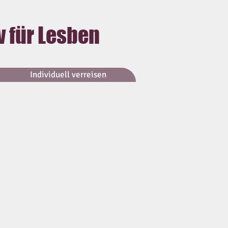
v für Lesben
Individuell verreisen