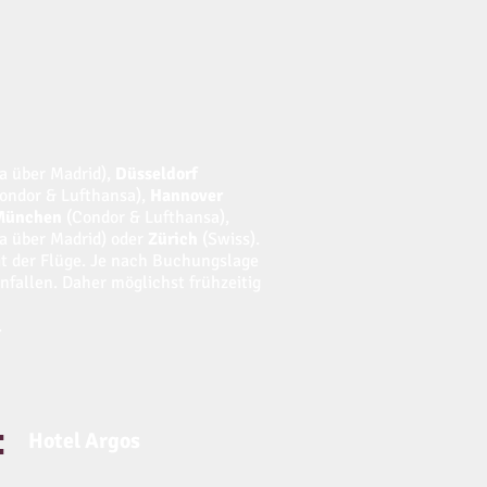
ia über Madrid),
Düsseldorf
ondor & Lufthansa),
Hannover
München
(Condor & Lufthansa),
ia über Madrid) oder
Zürich
(Swiss).
it der Flüge. Je nach Buchungslage
nfallen. Daher möglichst frühzeitig
.
:
Hotel Argos