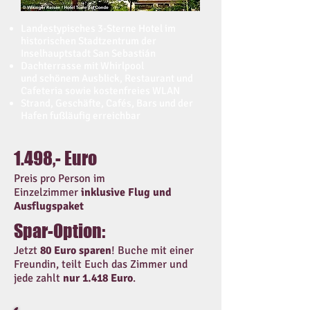
Landestypisches 3-Sterne Hotel im
historischen Stadtzentrum der
Inselhauptstadt San Sebastián
Dachterrasse mit Whirlpool
und schönem Ausblick, Restaurant und
Cafeteria sowie kostenfreies WLAN
Strand, Geschäfte, Cafés, Bars und der
Hafen fußläufig erreichbar
1.498,- Euro
Preis pro Person im
Einzelzimmer
inklusive Flug
und
Ausflugspaket
Spar-Option:
Jetzt
80 Euro sparen
! Buche mit einer
Freundin, teilt Euch das Zimmer und
jede zahlt
nur 1.418 Euro
.