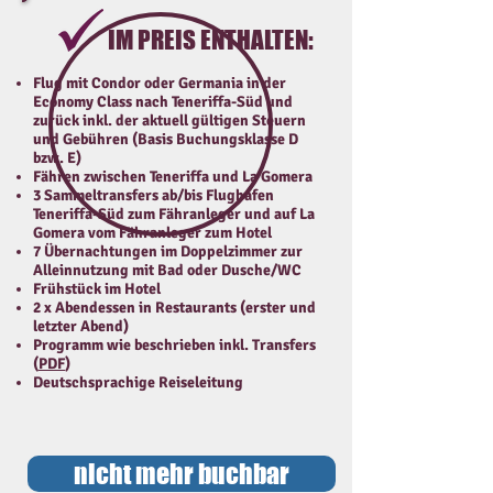
IM PREIS ENTHALTEN:
F
lug mit Condor oder Germania in der
Economy Class nach Teneriffa-Süd und
zurück inkl. der aktuell gültigen Steuern
und Gebühren (Basis Buchungsklasse D
bzw. E)
Fähren zwischen Teneriffa und La Gomera
3 Sammeltransfers ab/bis Flughafen
Teneriffa-Süd zum Fähranleger und auf La
Gomera vom Fähranleger zum Hotel
7 Übernachtungen im Doppelzimmer zur
Alleinnutzung mit Bad oder Dusche/WC
Frühstück im Hotel
2 x Abendessen in Restaurants (erster und
letzter Abend)
Programm wie beschrieben inkl. Transfers
(
PDF
)
Deutschsprachige Reiseleitung
nicht mehr buchbar