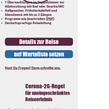
7 Übernachtungen im Doppelzimmer zur
Alleinnutzung mit Bad oder Dusche/WC
Halbpension: Frühstücksbüfett und
Abendmenü mit bis zu 3 Gängen
Programm wie beschrieben (
PDF
)
Deutschsprachige Reiseleitung
Details zur Reise
auf Warteliste setzen
Hast Du Fragen? Dann schreibe uns.
Corona-2G-Regel
für uneingeschränktes
Reiseerlebnis