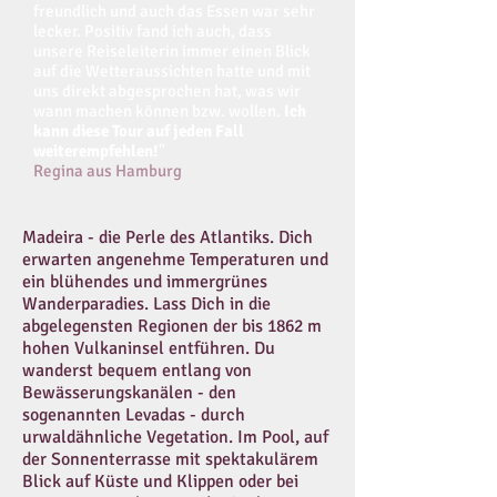
freundlich und auch das Essen war sehr
lecker. Positiv fand ich auch, dass
unsere Reiseleiterin immer einen Blick
auf die Wetteraussichten hatte und mit
uns direkt abgesprochen hat, was wir
wann machen können bzw. wollen.
Ich
kann diese Tour auf jeden Fall
weiterempfehlen!
"
Regina aus Hamburg
Madeira - die Perle des Atlantiks. Dich
erwarten angenehme Temperaturen und
ein blühendes und immergrünes
Wanderparadies. Lass Dich in die
abgelegensten Regionen der bis 1862 m
hohen Vulkaninsel entführen. Du
wanderst bequem entlang von
Bewässerungskanälen - den
sogenannten Levadas - durch
urwaldähnliche Vegetation. Im Pool, auf
der Sonnenterrasse mit spektakulärem
Blick auf Küste und Klippen oder bei