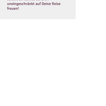
uneingeschränkt auf Deine Reise
freuen!
REISEZEIT CHECK:
Entfliehe dem nasskalten Wetter: Im
Südteil der Insel, wo sich unser Landhotel
befindet, ist mit bis zu 22 Grad und viel
Sonne zu rechnen.
Das milde Klima lädt neben unseren
Wanderungen zu eigenen Radtouren
(Moutainbikes im Hotel mietbar) oder
einen Sprung in den Pool ein.
LGBT CHECK:
Die Portugiesen gelten - trotz des
verbreiteten Katholizismus - als
ausgesprochen tolerant.