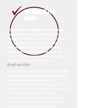
FEEDBACK ZUR
REISE:
"
Die Woche auf Madeira war einfach
wunderbar.
Alles vom Hotel Quinto
Algegre in Calheta, über die Transfers,
das ausgesuchte Programm und
insbesondere die Reiseleiterin Ana
Paula waren phantastisch
.
Auch die
tollen Teilnehmerinnen haben zu dieser
schönen Woche beigetragen."
Birgit aus Köln
"Die Madeira Reise war fantastisch!
Die
Touren und unsere Reiseleiterin waren
wirklich super ausgesucht
. Die
Gruppengröße passte auch und, auch
wenn ihr das nicht auswählen könnt, die
Teilnehmerinnen passten super
zusammen. Das Hotel war für diesen
Reisezweck gut! Es war sauber, das
Personal sehr aufmerksam und