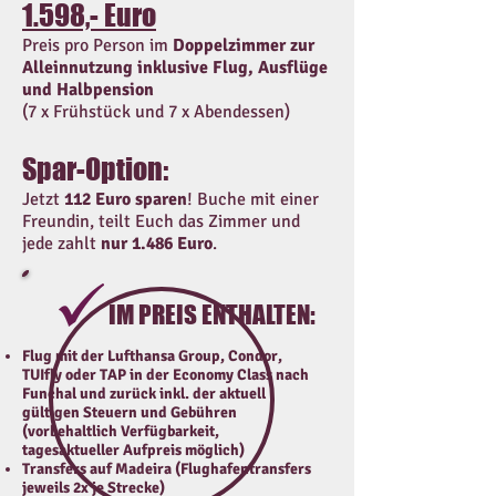
1.598,- Euro
Preis pro Person im
Doppelzimmer
zur
Alleinnutzung inklusive Flug, Ausflüge
und Halbpension
(7 x Frühstück und 7 x Abendessen)
Spar-Option:
Jetzt
112 Euro sparen
! Buche mit einer
Freundin, teilt Euch das Zimmer und
jede zahlt
nur 1.486 Euro
.
IM PREIS ENTHALTEN:
Flug mit der Lufthansa Group, Condor,
TUIfly oder TAP in der Economy Class nach
Funchal und zurück inkl. der aktuell
gültigen Steuern und Gebühren
(vorbehaltlich Verfügbarkeit,
tagesaktueller Aufpreis möglich)
Transfers auf Madeira (Flughafentransfers
jeweils 2x je Strecke)