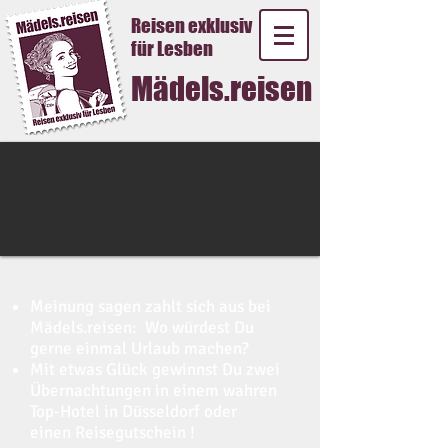
Reisen exklusiv
für Lesben
Mädels.reisen
Meinung sagen zahlt sich aus bei
Mädels.reisen: Wo würdest Du
gerne einmal Urlaub machen?
Mit etwas Glück gewinnst Du zwei
Übernachtungen in einem wahren
Top-Hotel in Düsseldorf oder
einen Reisegutschein !