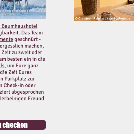
e Baumhaushotel
ügbarkeit. Das Team
omente
geschnürt -
vergesslich machen,
 Zeit zu zweit oder
m besten ein in die
ls
, um Eure ganz
die Zeit Eures
in Parkplatz zur
n Check-In oder
ziert abgesprochen
vierbeinigen Freund
it checken