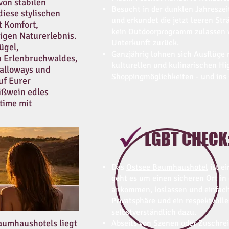
von stabilen
​Besucht in der dunklen Jahresz
diese stylischen
und erkundet die jetzt leeren St
t Komfort,
kein Outdoorprogramm zulassen wi
igen Naturerlebnis.
Unterkunft zurück.
ügel,
​Ganzjährig lohnen sich Ausflüge
n Erlenbruchwaldes,
kulturellen und kulinarischen Hi
Galloways und
Shoppingmöglichkeiten - und ins
uf Eurer
ißwein edles
time mit
LGBT CHECK
Das
Ostsee Baumhaushotel
ist ei
geht es um einen sicheren Ort i
ankommen, loslassen und einfach 
Privatsphäre und ein respektvoll
selbstverständlich dazu.
Baumhaushotels
liegt
Abseits von Szenen oder Zuschre