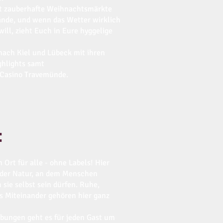
eit zauberhafte Weihnachtsmärkte
rände, und wenn das Wetter wirklich
ll, zieht Euch in Eure hyggelige
 nach Kiel und Lübeck mit ihren
ghlights samt
 Casino Travemünde.
:
n Ort für alle - ohne Labels! Hier
n der Natur, an dem Menschen
sie selbst sein dürfen. Ruhe,
es Miteinander gehören hier ganz
ibungen geht es für jeden Gast um