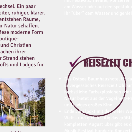
mit Festivals, Theater, Konzerten
chsel. Ein paar
am Wasser oder auf den spektaku
ter, ruhiger, klarer.
Ihr "über" dem Wasser und geni
entstehen Räume,
r Natur schaffen.
diese moderne Form
outique-
 und Christian
lächen ihrer
 Strand stehen
REISEZEIT C
 Lofts und Lodges für
Das
Ostsee Baumhaushotel
ist d
unvergessliches Reiseziel! Ob bu
herbstliche Farbexplosionen oder
Natur bietet aus der Vogelnest-Pe
und Lodges großes Kino.
Ende Juni lockt mit der Kieler W
Welt - und gleichzeitig das größ
kompletten August über gibt es 
Musik-Festival hunderte Konzerte