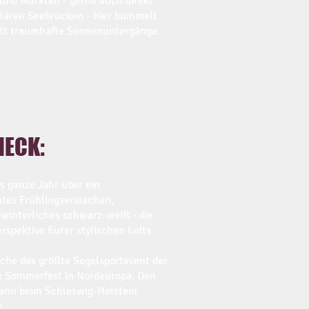
 und Märkten - gerne auch direkt
lären Seebrücken - hier bummelt
eßt traumhafte Sonnenuntergänge.
HECK:
as ganze Jahr über ein
ntes Frühlingserwachen,
 winterliches schwarz-weiß - die
rspektive Eurer stylischen Lofts
oche das größte Segelsportevent der
te Sommerfest in Nordeuropa. Den
dann beim Schleswig-Holstein
.