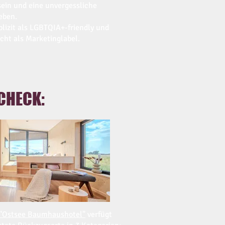
ein und eine unvergessliche
eben.
xplizit als LGBTQIA+-friendly und
icht als Marketinglabel.
CHECK:
 "Ostsee Baumhaushotel"
verfügt