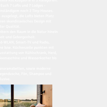
lutete Rückzugsorte in 3 Kategorien:
Euch 7 Lofts und 7 Lodges -
enständigem noch 2 Tiny-Houses.
 ausgelegt, die Lofts bieten Platz
ieren skandinavisches Design mit
er Qualität.
itern den Raum in die Natur hinein
heit und Geborgenheit.
ed-WLAN, Smart-TV und Radio,
che bzw. Küchenzeile punkten mit
usstattung von Kühlschrank, Herd,
feemaschine und Wasserkocher bis
Panoramabetten, sowie moderne
Regendusche, Fön, Shampoo und
lusive.