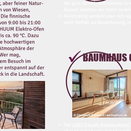
, aber feiner Natur-
das gute Gefühl, willkommen zu s
n von Wiesen,
Auszeit inmitten der Natur zu erl
Die finnische
​Gleichzeitig versteht man sich e
von 9:00 bis 21:00
sieht Vielfalt als Bereicherung, n
r HUUM Elektro-Ofen
is ca. 90 °C. Dazu
e hochwertigen
 Atmosphäre der
 Wer mag,
BAUMHAUS 
nem Besuch im
r entspannt auf der
k in die Landschaft.
Das
LGBT-friendly Boutiquehotel