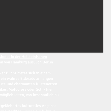
otel in der Holsteinischen
en von Hamburg aus, von Berlin
er Bucht bietet sich in einem
 ein wahres Eldorado an langen
üste und charmanten Küstenorten.
es, Motocross oder Golf - hier
tmöglichkeiten, von beschaulich bis
itgefächertes kulturelles Angebot