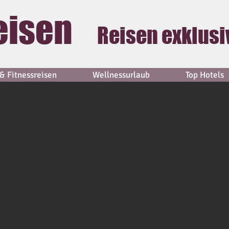
eisen
Reisen exklusi
& Fitnessreisen
Wellnessurlaub
Top Hotels