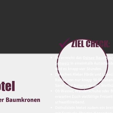
ZIEL CHECK:
Ihr erreicht das
Ostsee Baumhaush
Schweiz
in eineinhalb Autostund
sind es knapp vier Stunden.
Zwischen Kieler Förde und Lübeck
Radius von nur knapp 50 Minuten
tel
Sand- und Naturstränden, Steilk
Ob Wasser, Wanderschuhe oder Bik
erwarten Euch vielfältige Freizei
der Baumkronen
schweißtreibend.
​Ostholstein bietet zudem ein bre