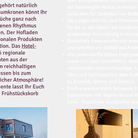
über 16 individuelle, lichtdurchf
gehört natürlich
auf Baumwipfel-Niveau erwarten 
aumkronen könnt Ihr
außerdem für Liebhaber von Bod
Küche ganz nach
Die Lodges sind für zwei Personen
genen Rhythmus
für bis zu vier Gäste. Sie kombin
en. Der Hofladen
modernster Ausstattung in höchst
gionalen Produkten
Bodentiefe Panoramafenster erwe
ation. Das
Hotel-
und schaffen ein Gefühl von Frei
 regionale
Alle Unterkünfte bieten Highspe
aten aus der
sowie Ess- und Schreibtisch. Kü
 reichhaltigen
umfassender und hochwertiger A
essen bis zum
Ofen und Spülmaschine über Kaf
licher Atmosphäre!
zu Besteck, Tellern und Gläsern.
ente lasst Ihr Euch
​Euch erwarten frisch bezogene 
n Frühstückskorb
Badezimmer mit Tageslicht und 
Seife - flauschige Handtücher ink