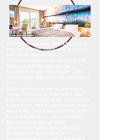
Bei der Auswahl unter den 113 Zimmern -
den sogenannten "Kojen" und den Suiten
habt Ihr die Qual der Wahl.
Darf es ein atemberaubender Blick aufs
Wasser, auf die Weinberge, zum
legendären Binger "Mäuseturm", dem
Niederwalddenkmal und/oder zum Hafen
sein?
Davon unabhängig machen maritimes
Design, hochwertige Materialien, eine
individuelle Ausstattung wie freistehende
Badewannen, Möbel und Deko von Rivièra
Maison, Marshall-Boxen und vieles mehr
Euren Aufenthalt zur "Auszeit Deluxe".
Das besondere Special sind 7
verschiedene Suiten, ganz individuell
designed und ausgestattet in
Zusammenarbeit mit unterschiedlichen