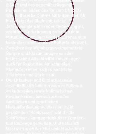
& Spa
* und das gegenüberliegende
Rüdesheim bilden das Tor zum UNESCO
Weltkulturerbe Oberes Mittelrheintal. Ab
hier bietet der Rhein mit seiner
Jahrtausende währenden Bedeutung als
wichtiger Verkehrsweg zwischen dem
Mittelmeer und dem Norden Europas eine
besonders spektakuläre Kulturlandschaft.
Zwischen den Weinbergen eingebettete
Burgen und Klöster zeugen von der
historischen Attraktivität dieser Lage -
auch für Raubritter. Am schmalen
Rheinufer reihen sich romantische
Städtchen und Dörfer auf.
Der Urlauber- und Entdeckerseele
erschließt sich hier ein wahres Füllhorn
an kulturellen sowie kulinarischen
Kostbarkeiten, beeindruckenden
Ausblicken und sportlichen
Herausforderungen. Wer hier nicht
gerade den "Königsweg" wählt - die
Schiffstour - kann spektakuläre Wander-
und Radwege genießen. Und natürlich
lässt sich auch der Fluss mit Muskelkraft