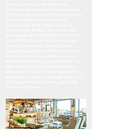
Partnern. Die Concept Suiten sind
wirklich außergewöhnlich und zeichnen
sich durch ganz spezielle Besonderheiten
aus: Vom Bartresen mit eigenem
Bierzapfhahn in der Cheers Suite by
KUEHN KUNZ ROSEN, über Möbel von
Bretz in der ZEILENSPRUNG Suite bis hin
zu LOREDRY Gin von dem Gin-Team aus
Münster-Sarmsheim, das es sich zur
Aufgabe gemacht hat, die Rheinromantik
und die lokalen Spezialitäten aus dem
Mittelrheintal modern zu interpretieren.
Oder doch lieber luxuriös schlafen in
einem HÄSTENS Bett. Diese Suite ist im
nordischen Scandy Look eingerichtet und
hat einen Weinkühlschrank, gut gefüllt
mit Korrell Weinen.