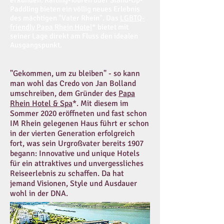
erkunden. Rafting-Touren oder Stand-Up-
Paddling bieten ein völlig neues Erlebnis
des mächtigen "Vater Rhein". Das
LGBTQ-
friendly Papa Rhein Hotel
*
bietet mit
seiner Lage direkt am Fluss den idealen
Ausgangspunkt.
"Gekommen, um zu bleiben" - so kann
man wohl das Credo von Jan Bolland
umschreiben, dem Gründer des
Papa
Rhein Hotel & Spa
*. Mit diesem im
Sommer 2020 eröffneten und fast schon
IM Rhein gelegenen Haus führt er schon
in der vierten Generation erfolgreich
fort, was sein Urgroßvater bereits 1907
begann: Innovative und unique Hotels
für ein attraktives und unvergessliches
Reiseerlebnis zu schaffen. Da hat
jemand Visionen, Style und Ausdauer
wohl in der DNA.