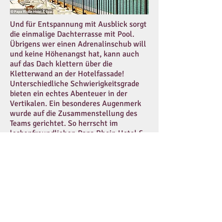
Und für Entspannung mit Ausblick sorgt
die einmalige Dachterrasse mit Pool.
Übrigens wer einen Adrenalinschub will
und keine Höhenangst hat, kann auch
auf das Dach klettern über die
Kletterwand an der Hotelfassade!
Unterschiedliche Schwierigkeitsgrade
bieten ein echtes Abenteuer in der
Vertikalen. Ein besonderes Augenmerk
wurde auf die Zusammenstellung des
Teams gerichtet. So herrscht im
lesbenfreundlichen Papa Rhein Hotel &
Spa
*
ein engagierter herzlicher Geist.
Und unter dem Motto Love4all wird in
der Pride Zeit mit coolen Aktionen die
Regenbogenflagge hochgehalten.
Preis & Verfügbarkeit checken*