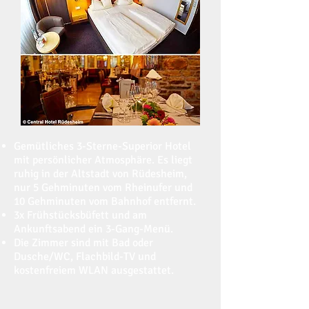
Gemütliches 3-Sterne-Superior Hotel
mit persönlicher Atmosphäre. Es liegt
ruhig in der Altstadt von Rüdesheim,
nur 5 Gehminuten vom Rheinufer und
10 Gehminuten vom Bahnhof entfernt.
3x Frühstücksbüfett und am
Ankunftsabend ein 3-Gang-Menü.
Die Zimmer sind mit Bad oder
Dusche/WC, Flachbild-TV und
kostenfreiem WLAN ausgestattet.