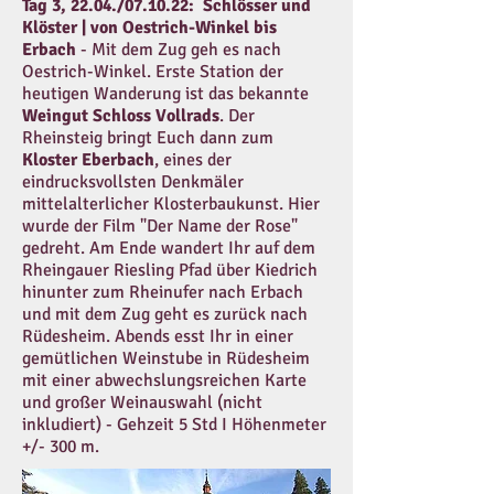
Tag 3,
22.04./07.10.22:
Schlösser und
Klöster | von Oestrich-Winkel bis
Erbach
- Mit dem Zug geh es nach
Oestrich-Winkel. Erste Station der
heutigen Wanderung ist das bekannte
Weingut Schloss Vollrads
. Der
Rheinsteig bringt Euch dann zum
Kloster Eberbach
, eines der
eindrucksvollsten Denkmäler
mittelalterlicher Klosterbaukunst. Hier
wurde der Film "Der Name der Rose"
gedreht. Am Ende wandert Ihr auf dem
Rheingauer Riesling Pfad über Kiedrich
hinunter zum Rheinufer nach Erbach
und mit dem Zug geht es zurück nach
Rüdesheim. Abends esst Ihr in einer
gemütlichen Weinstube in Rüdesheim
mit einer abwechslungsreichen Karte
und großer Weinauswahl (nicht
inkludiert)
- Gehzeit 5 Std I Höhenmeter
+/- 300 m.