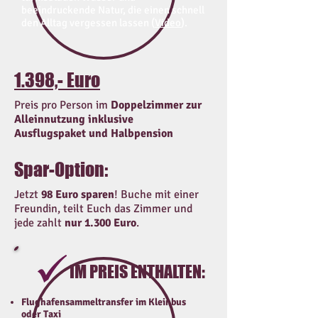
beeindruckende Natur, die einen schnell
den Alltag vergessen lassen (
Video
).
1.398,- Euro
Preis pro Person im
Doppelzimmer
zur
Alleinnutzung
inklusive
Ausflugspaket
und Halbpension
Spar-Option:
Jetzt
98 Euro sparen
! Buche mit einer
Freundin, teilt Euch das Zimmer und
jede zahlt
nur 1.300 Euro
.
IM PREIS ENTHALTEN:
Flughafensammeltransfer im Kleinbus
oder Taxi