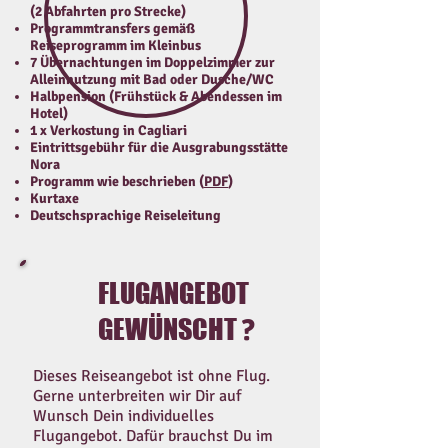
(2 Abfahrten pro Strecke)
Programmtransfers gemäß
Reiseprogramm im Kleinbus
7 Übernachtungen im Doppelzimmer zur
Alleinnutzung mit Bad oder Dusche/WC
Halbpension (Frühstück & Abendessen im
Hotel)
1 x Verkostung in Cagliari
Eintrittsgebühr für die Ausgrabungsstätte
Nora
Programm wie beschrieben (
PDF
)
Kurtaxe
Deutschsprachige Reiseleitung
FLUGANGEBOT
GEWÜNSCHT
?
Dieses Reiseangebot ist ohne Flug.
Gerne unterbreiten wir Dir auf
Wunsch Dein individuelles
Flugangebot. Dafür brauchst Du im