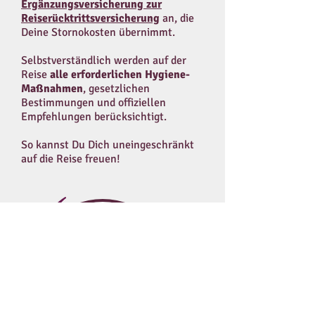
Ergänzungsversicherung zur
Reiserücktrittsversicherung
an, die
Deine Stornokosten übernimmt.
Selbstverständlich werden auf der
Reise
alle erforderlichen Hygiene-
Maßnahmen
, gesetzlichen
Bestimmungen und offiziellen
Empfehlungen berücksichtigt.
So kannst Du Dich uneingeschränkt
auf die Reise freuen!
REISEZEIT CHECK:
Im September sind es mit
durschnittlich 23 Grad angenehm
warm und trocken - also die optimale
Reisezeit für diesen Wanderurlaub.
Die Wassertemperatur von über 20
Grad lädt zu einem Sprung ins Meer