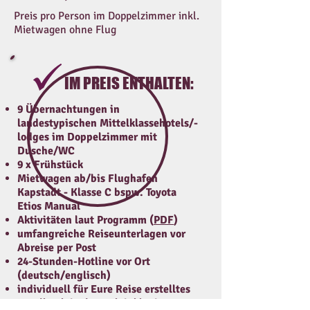
Preis pro Person im Doppelzimmer inkl.
Mietwagen ohne Flug
IM PREIS ENTHALTEN:
9 Übernachtungen in
landestypischen Mittelklassehotels/-
lodges im Doppelzimmer mit
Dusche/WC
9 x Frühstück
Mietwagen ab/bis Flughafen
Kapstadt - Klasse C bspw. Toyota
Etios Manual
Aktivitäten laut Programm (
PDF
)
umfangreiche Reiseunterlagen vor
Abreise per Post
24-Stunden-Hotline vor Ort
(deutsch/englisch)
individuell für Eure Reise erstelltes
Handbuch in deutsch inkl. Tipps,