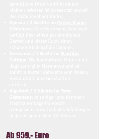
gemütliche Unterkunft in einem
kleinen privaten Wildreservat unweit
des Addo Elephant Parks.
Kynsna / 2 Nächte im
Parkes Manor
Gästehaus
: Das historische Anwesen
verfügt über einen parkähnlichen
Garten und bietet Euch einen
schönen Blick auf die Lagune.
Hermanus / 1 Nacht im
Nautilus
Cottage
: Die komfortable Unterkunft
liegt zentral in Hermanus und ist
somit in kurzer Gehweite vom Ozean,
Restaurants und Geschäften
entfernt.
Kapstadt / 2 Nächte im
Toms
Gästehaus
: In ruhiger und dennoch
stadtnaher Lage im Vorort
Oranjezicht unterhalb des Tafelberges
liegt das gemütliche Gästehaus.
Ab 959,- Euro