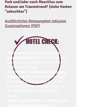
Park und/oder nach Mauritius zum
Relaxen am Traumstrand? (siehe Kasten
"zubuchbar")
Ausführliches Reiseangebot inklusive
Zusatzoptionen (PDF)
HOTEL CHECK:
Stellenbosch / 1 Nacht im
Villa
Grand Gästehaus
: Kleines Haus, das
zentral und dennoch ruhig im Ort
Stellenbosch liegt.
Oudtshoorn / 1 Nacht im
Mooiplaas
Gästehaus
: Ihr übernachtet in einer
4-Sterne-Country-Lodge auf einer
bewirtschafteten Straußenfarm, in
der endlosen Weite der Kleinen
Karoo.
Addo Elephant Park / 2 Nächte in der
Bushveld Country Lodge
: Eine