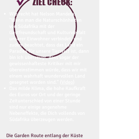
ZIEL CHECK:
Wie recht hat Nelson Mandela:
"Wenn man die Naturschönheiten
von Südafrika mit der
Gastfreundschaft und Kulturvielfalt
unserer Einwohner verbindet, und
zudem beachtet, dass das Land ein
Paradies für unsere Tierwelt ist, dann
bin ich überzeugt, dass sogar der
gewissenhafteste Kritiker mit mir
übereinstimmen würde, dass wir mit
einem wahrhaft wundervollen Land
gesegnet worden sind." (
Video
)
Das milde Klima, die hohe Kaufkraft
des Euros vor Ort und der geringe
Zeitunterschied von einer Stunde
sind nur einige angenehme
Nebeneffekte, die Dich vollends von
Südafrika überzeugen werden.
Die Garden Route entlang der Küste