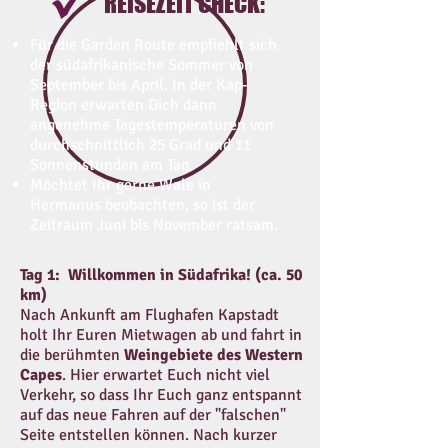
REISEZEIT CHECK:
Für die Garden Route empfiehlt sich
der südafrikanische Sommer von
September bis April. In der Kap-
Region erwarten Dich dann
angenehme Tagestemperaturen von
durchschnittlich 25 Grad und 11
Sonnenstunden am Tag.
Möchtet Ihr gerne Wale in
Hermanus beobachten, so ist der
Zeitraum Juni bis November ratsam.
Tag 1: Willkommen in Südafrika! (ca. 50
km)
Nach Ankunft am Flughafen Kapstadt
holt Ihr Euren Mietwagen ab und fahrt in
die berühmten
Weingebiete des Western
Capes
. Hier erwartet Euch nicht viel
Verkehr, so dass Ihr Euch ganz entspannt
auf das neue Fahren auf der "falschen"
Seite entstellen können. Nach kurzer