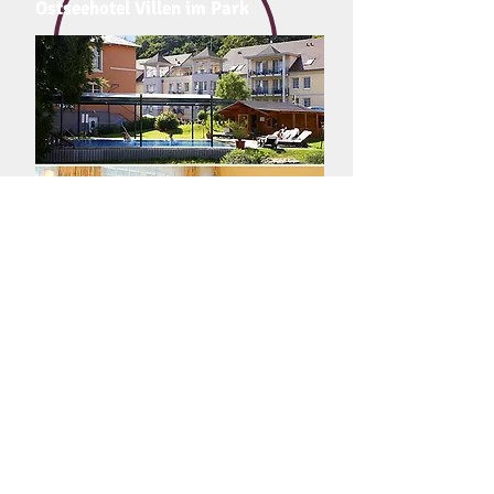
Ostseehotel Villen im Park
Diese gemütliche 4-Sterne
Hotelanlage, bestehend aus
Haupthaus und vier Villen, ist
idyllisch am Waldrand gelegen und
nur wenige Gehminuten vom
Strand entfernt.
Neben einem mediterranen à la
carte Restaurant stehen zwei
Halbpensions-Restaurants zur