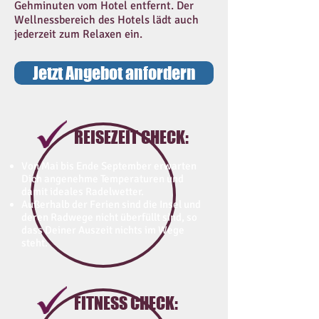
Gehminuten vom Hotel entfernt. Der
Wellnessbereich des Hotels lädt auch
jederzeit zum Relaxen ein.
Jetzt Angebot anfordern
REISEZEIT CHECK:
Von Mai bis Ende September erwarten
Dich angenehme Temperaturen und
damit ideales Radelwetter.
Außerhalb der Ferien sind die Insel und
deren Radwege nicht überfüllt sind, so
dass Deiner Auszeit nichts im Wege
steht.
FITNESS CHECK: