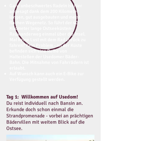
Ganz unbeschwertes Radeln ist hier
angesagt dank dem 200 Kilometer
langen, gut ausgebauten und meist
flachen Wegenetz. So führt der 40
Kilometer lange Ostseeküsten-
Radwanderweg einmal über die Insel.
Mal keine Lust mit dem Rad zurück zu
fahren? Kein Problem - an der Küste
befinden sich eine Reihe von
Haltestellen der Usedomer Bäder-
Bahn. Die Mitnahme von Fahrrädern ist
erlaubt.
Auf Wunsch kann auch ein E-Bike zur
Verfügung gestellt werden.
Tag 1: Willkommen auf Usedom!
Du reist individuell nach Bansin an.
Erkunde doch schon einmal die
Strandpromenade - vorbei an prächtigen
Bädervillen mit weitem Blick auf die
Ostsee.