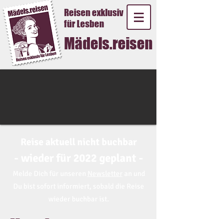
Reisen exklusiv
für Lesben
Mädels.reisen
Reise aktuell nicht buchbar
- wieder für 2022 geplant -
Melde Dich für unseren
Newsletter
an und
Du bist sofort informiert, sobald die Reise
wieder buchbar ist.