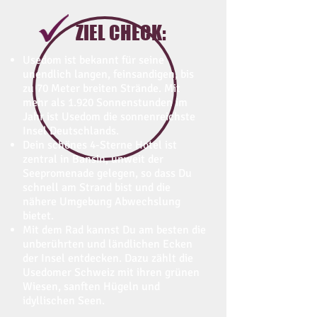
ZIEL CHECK:
Usedom ist bekannt für seine
unendlich langen, feinsandigen, bis
zu 70 Meter breiten Strände. Mit
mehr als 1.920 Sonnenstunden im
Jahr ist Usedom die sonnenreichste
Insel Deutschlands.
Dein schönes 4-Sterne Hotel ist
zentral in Bansin, unweit der
Seepromenade gelegen, so dass Du
schnell am Strand bist und die
nähere Umgebung Abwechslung
bietet.
Mit dem Rad kannst Du am besten die
unberührten und ländlichen Ecken
der Insel entdecken. Dazu zählt die
Usedomer Schweiz mit ihren grünen
Wiesen, sanften Hügeln und
idyllischen Seen.